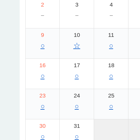
2
3
4
－
－
－
9
10
11
○
☆
○
16
17
18
○
○
○
23
24
25
○
○
○
30
31
○
○