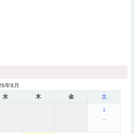
26年8月
水
木
金
土
1
－