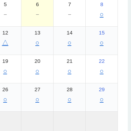
5
6
7
8
－
－
－
○
12
13
14
15
△
○
○
○
19
20
21
22
○
○
○
○
26
27
28
29
○
○
○
○