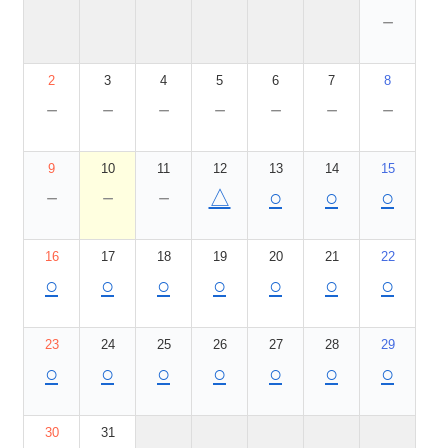
－
2
3
4
5
6
7
8
－
－
－
－
－
－
－
9
10
11
12
13
14
15
－
－
－
△
○
○
○
16
17
18
19
20
21
22
○
○
○
○
○
○
○
23
24
25
26
27
28
29
○
○
○
○
○
○
○
30
31