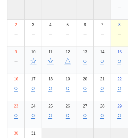
－
2
3
4
5
6
7
8
－
－
－
－
－
－
－
9
10
11
12
13
14
15
－
☆
☆
△
○
○
○
16
17
18
19
20
21
22
○
○
○
○
○
○
○
23
24
25
26
27
28
29
○
○
○
○
○
○
○
30
31