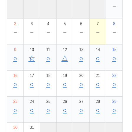
－
2
3
4
5
6
7
8
－
－
－
－
－
－
－
9
10
11
12
13
14
15
○
☆
○
△
○
○
○
16
17
18
19
20
21
22
○
○
○
○
○
○
○
23
24
25
26
27
28
29
○
○
○
○
○
○
○
30
31