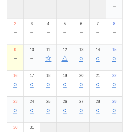
－
2
3
4
5
6
7
8
－
－
－
－
－
－
－
9
10
11
12
13
14
15
－
－
☆
△
○
○
○
16
17
18
19
20
21
22
○
○
○
○
○
○
○
23
24
25
26
27
28
29
○
○
○
○
○
○
○
30
31