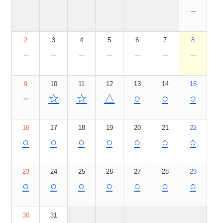
－
2
3
4
5
6
7
8
－
－
－
－
－
－
－
9
10
11
12
13
14
15
－
☆
☆
△
○
○
○
16
17
18
19
20
21
22
○
○
○
○
○
○
○
23
24
25
26
27
28
29
○
○
○
○
○
○
○
30
31