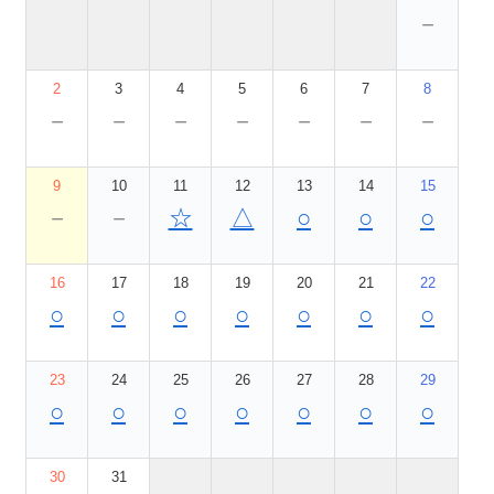
－
2
3
4
5
6
7
8
－
－
－
－
－
－
－
9
10
11
12
13
14
15
－
－
☆
△
○
○
○
16
17
18
19
20
21
22
○
○
○
○
○
○
○
23
24
25
26
27
28
29
○
○
○
○
○
○
○
30
31