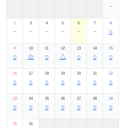
－
2
3
4
5
6
7
8
－
－
－
－
－
－
○
9
10
11
12
13
14
15
○
☆
○
△
○
○
○
16
17
18
19
20
21
22
○
○
○
○
○
○
○
23
24
25
26
27
28
29
○
○
○
○
○
○
○
30
31