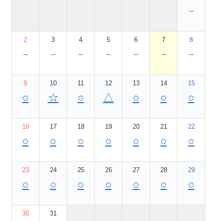
－
2
3
4
5
6
7
8
－
－
－
－
－
－
－
9
10
11
12
13
14
15
○
☆
○
△
○
○
○
16
17
18
19
20
21
22
○
○
○
○
○
○
○
23
24
25
26
27
28
29
○
○
○
○
○
○
○
30
31