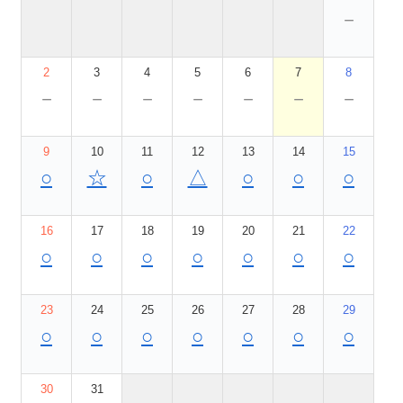
－
2
3
4
5
6
7
8
－
－
－
－
－
－
－
9
10
11
12
13
14
15
○
☆
○
△
○
○
○
16
17
18
19
20
21
22
○
○
○
○
○
○
○
23
24
25
26
27
28
29
○
○
○
○
○
○
○
30
31