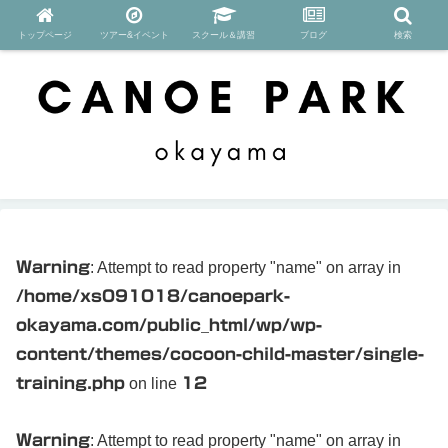
トップページ
ツアー&イベント
スクール＆講習
ブログ
検索
Warning
: Attempt to read property "name" on array in
/home/xs091018/canoepark-
okayama.com/public_html/wp/wp-
content/themes/cocoon-child-master/single-
training.php
on line
12
Warning
: Attempt to read property "name" on array in